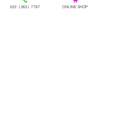
022（362）7767
ONLINE SHOP
コメント
桃のココナッツ
コメントを追加…
8月定休日と夏季休業のご
案内
MURATA