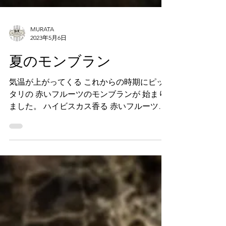
MURATA
2023年5月6日
夏のモンブラン
気温が上がってくる これからの時期にピッ
タリの 赤いフルーツのモンブランが 始まり
ました。 ハイビスカス香る 赤いフルーツの
コンフィの 甘酸っぱさと赤い香りが コクの
あるマロンクリームと お互いに引き立てあ
い ガレットブルトンの 塩バターな風味と...