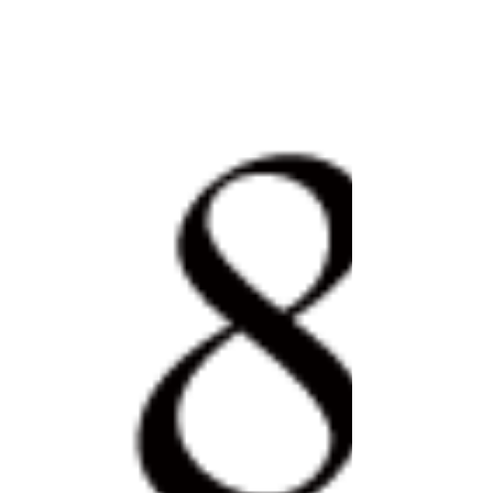
日） 事前ご予約（前営業日まで）は、 お電話でも
受け付けいたします。 TEL : 022-362-7767 ご予
約、ご来店の際には、 保冷バッグ又はクーラーボ
ックス、 保冷剤をお持ちください ※保冷バック、
保冷剤は当店でも販売しております。 ※Instagram
のDMや、 ホームページのお問い合わせ、 などか
らのご注文は受付けませんのでご了承ください。
冷えたワインやアイスティー、アイスコーヒー等
と マカロンも美味しいものです。 赤でも白でもワ
インに氷を入れて同割の 炭酸水で割ったものに輪
切りのレモンを入れたものとの マリアージュがお
すすめです。