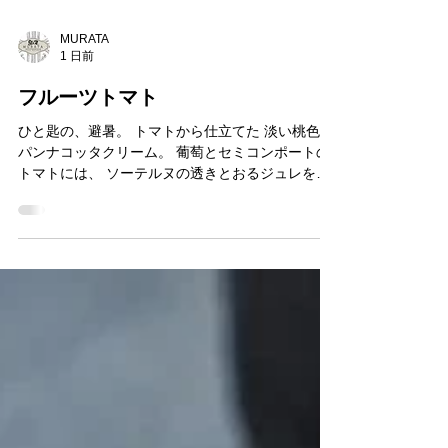
MURATA
1 日前
フルーツトマト
ひと匙の、避暑。 トマトから仕立てた 淡い桃色の
パンナコッタクリーム。 葡萄とセミコンポートの
トマトには、 ソーテルヌの透きとおるジュレを纏
わせ、 エディブルフラワーをそっと添えました。
ひんやりとした口あたり。 果実の甘みの奥から、
トマトの穏やかな酸味と瑞々しさがほどけていき
ます。 よく冷やした甘口の白ワインと。 あるい
は、甘口のお酒を炭酸で割り、 氷を浮かべて、少
しラフに。 夏の熱が、すっと遠のくようなひとと
きを。 今日のひと匙の涼が、 明日の暑さを生きる
力になりますように。 MURATAの夏のデザート、
ブティックに並び始めました。