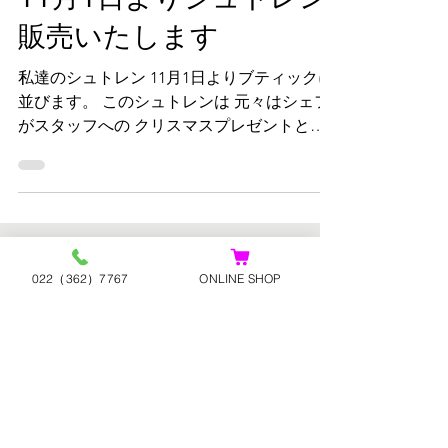
MURATA
2025年10月23日
11月1日よりシュトレン
販売いたします
私達のシュトレン 11月1日よりブティックに
並びます。 このシュトレンは 元々はシェフ
がスタッフへの クリスマスプレゼントと自
社のお歳暮として 最高の素材を自由気まま
に組み合わせて 伝統的なシュトレンをでき
022（362）7767
ONLINE SHOP
る限りの技術と感謝の 思いを込めて再構築
したもです。 後に一般にも販売を！という
多くの方々の希望に 応える形で作るように
なっていったもので MURATAの思いがたく
さん詰まった商品です。 ブティックでは11
月1日から販売スタート オンラインショップ
も11月からの登場を 予定しております。 小